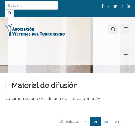
Toggle nav
Toggle nav
Material de difusión
Documentación considerada de interés por la AVT
28 registros
«
01
02
03
»