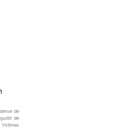
n
utense de
gustín de
s Víctimas