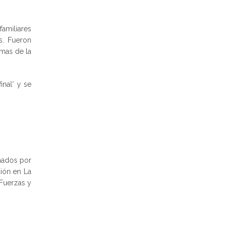
familiares
s. Fueron
imas de la
inal' y se
inados por
ción en La
 Fuerzas y