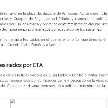
errorismo, en la plaza del Baluarte de Pamplona. Allí se dieron cita 
Fuerzas y Cuerpos de Seguridad del Estado, y mandatarios político
nados por ETA en Navarra y posteriormente familiares de algunas víct
 pie del monumento acompañados por el aplauso de los asistentes.
un homenaje a los caídos en el que se entonó 'La muerte no es el f
a la Guardia Civil, a España y a Navarra.
sesinados por ETA
je de los Policías Nacionales Julián Embid y Bonifacio Martín, ases
 estuvo representada por su Vicepresidente y Delegado de la Asocia
o del Gobierno en Navarra, representantes políticos, miembros de las