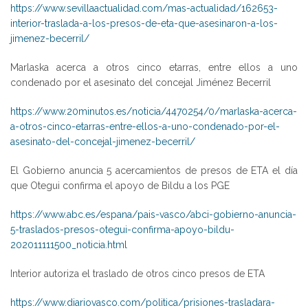
https://www.sevillaactualidad.com/mas-actualidad/162653-
interior-traslada-a-los-presos-de-eta-que-asesinaron-a-los-
jimenez-becerril/
Marlaska acerca a otros cinco etarras, entre ellos a uno
condenado por el asesinato del concejal Jiménez Becerril
https://www.20minutos.es/noticia/4470254/0/marlaska-acerca-
a-otros-cinco-etarras-entre-ellos-a-uno-condenado-por-el-
asesinato-del-concejal-jimenez-becerril/
El Gobierno anuncia 5 acercamientos de presos de ETA el día
que Otegui confirma el apoyo de Bildu a los PGE
https://www.abc.es/espana/pais-vasco/abci-gobierno-anuncia-
5-traslados-presos-otegui-confirma-apoyo-bildu-
202011111500_noticia.html
Interior autoriza el traslado de otros cinco presos de ETA
https://www.diariovasco.com/politica/prisiones-trasladara-