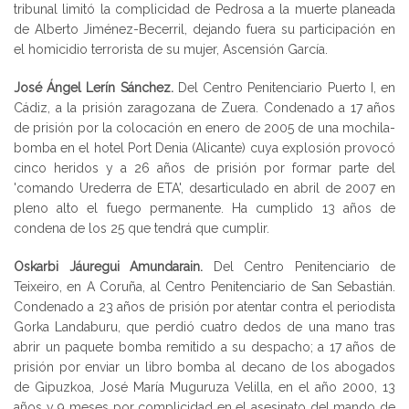
tribunal limitó la complicidad de Pedrosa a la muerte planeada
de Alberto Jiménez-Becerril, dejando fuera su participación en
el homicidio terrorista de su mujer, Ascensión García.
José Ángel Lerín Sánchez.
Del Centro Penitenciario Puerto I, en
Cádiz, a la prisión zaragozana de Zuera. Condenado a 17 años
de prisión por la colocación en enero de 2005 de una mochila-
bomba en el hotel Port Denia (Alicante) cuya explosión provocó
cinco heridos y a 26 años de prisión por formar parte del
'comando Urederra de ETA', desarticulado en abril de 2007 en
pleno alto el fuego permanente. Ha cumplido 13 años de
condena de los 25 que tendrá que cumplir.
Oskarbi Jáuregui Amundarain.
Del Centro Penitenciario de
Teixeiro, en A Coruña, al Centro Penitenciario de San Sebastián.
Condenado a 23 años de prisión por atentar contra el periodista
Gorka Landaburu, que perdió cuatro dedos de una mano tras
abrir un paquete bomba remitido a su despacho; a 17 años de
prisión por enviar un libro bomba al decano de los abogados
de Gipuzkoa, José María Muguruza Velilla, en el año 2000, 13
años y 9 meses por complicidad en el asesinato del mando de