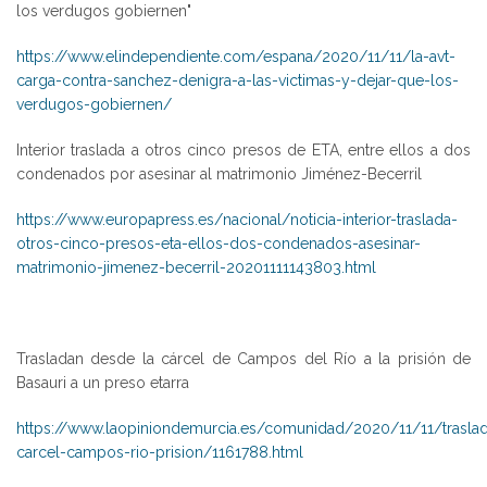
los verdugos gobiernen"
https://www.elindependiente.com/espana/2020/11/11/la-avt-
carga-contra-sanchez-denigra-a-las-victimas-y-dejar-que-los-
verdugos-gobiernen/
Interior traslada a otros cinco presos de ETA, entre ellos a dos
condenados por asesinar al matrimonio Jiménez-Becerril
https://www.europapress.es/nacional/noticia-interior-traslada-
otros-cinco-presos-eta-ellos-dos-condenados-asesinar-
matrimonio-jimenez-becerril-20201111143803.html
Trasladan desde la cárcel de Campos del Río a la prisión de
Basauri a un preso etarra
https://www.laopiniondemurcia.es/comunidad/2020/11/11/trasla
carcel-campos-rio-prision/1161788.html