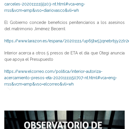
carceles-20201111155103-nt.html#vca=eng-
rrss&vcm=amp&vso=diariovasco&vli=wh
El Gobierno concede beneficios penitenciarios a los asesinos
del matrimonio Jiménez Becerril
https://www.larazon.es/espana/20201111/up65tw53qnebrbjy2zlr2
Interior acerca a otros 5 presos de ETA el día que Otegi anuncia
que apoya el Presupuesto
https://www.elcorreo.com/politica/interior-autoriza-
acercamiento-presos-eta-20201111150707-nt.html#vca=eng-
rrss&vcm=amp&vso=elcorreo&vli=wh