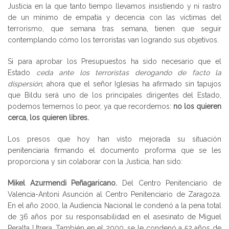
Justicia en la que tanto tiempo llevamos insistiendo y ni rastro
de un mínimo de empatía y decencia con las víctimas del
terrorismo, que semana tras semana, tienen que seguir
contemplando cómo los terroristas van logrando sus objetivos.
Si para aprobar los Presupuestos ha sido necesario que el
Estado
ceda ante los terroristas derogando de facto la
dispersión
, ahora que el señor Iglesias ha afirmado sin tapujos
que Bildu será uno de los principales dirigentes del Estado,
podemos temernos lo peor, ya que recordemos:
no los quieren
cerca, los quieren libres.
Los presos que hoy han visto mejorada su situación
penitenciaria firmando el documento proforma que se les
proporciona y sin colaborar con la Justicia, han sido:
Mikel Azurmendi Peñagaricano.
Del Centro Penitenciario de
Valencia-Antoni Asunción al Centro Penitenciario de Zaragoza.
En el año 2000, la Audiencia Nacional le condenó a la pena total
de 36 años por su responsabilidad en el asesinato de Miguel
Peralta Utrera. También en el 2000, se le condenó a 52 años de