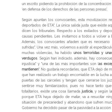
un escrito pidiendo la prohibición de la concentració
‘en defensa de los derechos de las personas presas’.
Según apuntan los convocantes, esta movilización recl
deportados de ETA". La única salida justa que existe aq
dicen los tribunales. Respecto a los exiliados y depo
causas pendientes. Les invitamos a todos a volver a 
Además, los convocantes añaden que es necesario "lo
sufridas". Una vez más, volvemos a asistir al espectácu
muchas violencias, ha habido
unos terroristas y una
verdugos
. Según han indicado, además, hay consecuen
injusticia" y "una de las más importantes son l
as exce
mantienen
". No gustaría recordarles, que ETA dejó de m
que han realizado un trabajo encomiable en la lucha an
puertas de las cárceles y tengan que cerrarse los ju
sentirse muy familiarizados, pues no hace tanto qu
totalitarios, existe una cosa llamada
justicia
, y según l
porque ETA haya dejado de matar, va a resucitar nin
situación de precariedad y abandono que sufren muchas
Gobierno ha decidido pasar de la pasividad a la acción 