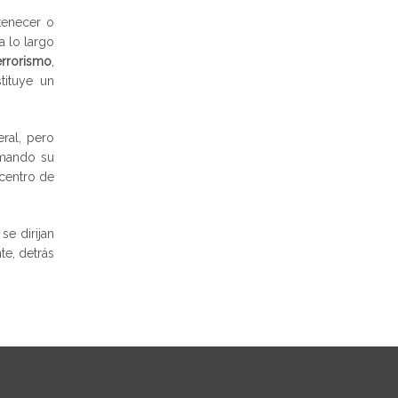
tenecer o
a lo largo
terrorismo
,
tituye un
ral, pero
amando su
centro de
e dirijan
te, detrás