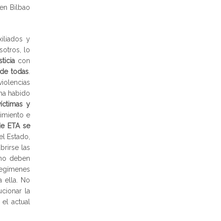
 en Bilbao
iliados y
sotros, lo
sticia
con
 de todas
.
iolencias
 ha habido
víctimas y
imiento e
de ETA se
el Estado,
brirse las
 no deben
regímenes
 ella. No
cionar la
el actual