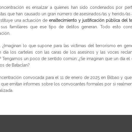
oncentración es ensalzar a quienes han sido condenados por per
ristas que han causado un gran número de asesinados/as y herido/as 
onstituye una actuación de
enaltecimiento y justificación pública del 
sus familiares que ese tipo de delitos generan. Todo esto cons
ación.
. ¿Imaginan lo que supone para las víctimas del terrorismo en gene
n día los carteles con las caras de los asesinos y las voces recl
ad? Tengamos un poco de sentido común: ¿Se imaginan que un día el 
nos de Bataclan?
centración convocada para el 11 de enero de 2025 en Bilbao y que s
ara que emitan informes sobre los convocantes formales por si realmen
lizada.