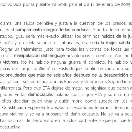
n convocada por la plataforma SARE para el día 11 de enero de 2025
ama "una salida definitiva y justa a la cuestión de los presos, ex
uí es el
cumplimiento íntegro de las condenas
. Y no lo decimos no
rtados, igual sería más exacto utilizar los términos
huidos de la ju
España y presentarse ante los tribunales, esa sería
la mejor salida
grar un tratamiento justo para todas las víctimas de todas las v
lo de la
manipulación del lenguaje
: ni violencias ni conflicto. Aquí no
s víctimas
. No ha habido ninguna guerra ni conflicto, ha habido
cias del "largo conflicto" en Euskadi que "continúan causando sufr
pcionalidades que más de seis años después de la desaparición 
atar al sentirse acorralada por las Fuerzas y Cuerpos de Seguridad d
titerrorista. Pero que ETA dejase de matar, no significa que deban a
zgados. En las
democracias
, palabra con la que ETA y su entorno
e ellos decidían quién vivía y quién moría como sucede en los 
a Constitución Española todos/as los españoles tenemos derecho a
guna víctima y se va a subsanar el daño causado. No se va a solu
 víctimas del terrorismo en la actualidad, ante la que por cierto 
destructiva.