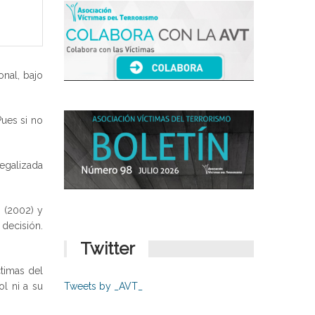
onal, bajo
Pues si no
egalizada
 (2002) y
decisión.
Twitter
ctimas del
l ni a su
Tweets by _AVT_