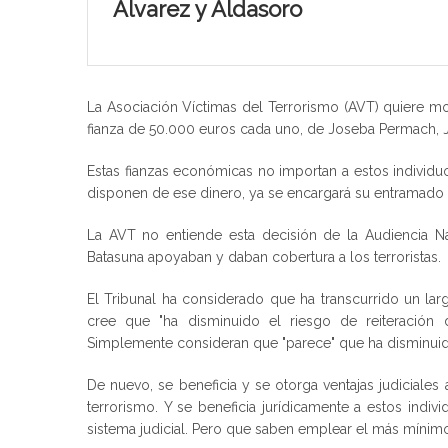
Ãlvarez y Aldasoro
La Asociación Víctimas del Terrorismo (AVT) quiere mo
fianza de 50.000 euros cada uno, de Joseba Permach, J
Estas fianzas económicas no importan a estos individu
disponen de ese dinero, ya se encargará su entramado 
La AVT no entiende esta decisión de la Audiencia N
Batasuna apoyaban y daban cobertura a los terroristas.
El Tribunal ha considerado que ha transcurrido un l
cree que "ha disminuido el riesgo de reiteración d
Simplemente consideran que "parece" que ha disminuid
De nuevo, se beneficia y se otorga ventajas judiciale
terrorismo. Y se beneficia jurídicamente a estos ind
sistema judicial. Pero que saben emplear el más mínimo 