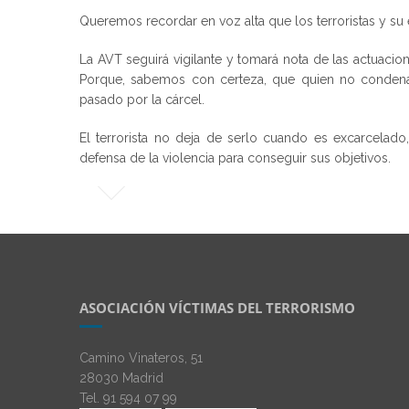
Queremos recordar en voz alta que los terroristas y su e
La AVT seguirá vigilante y tomará nota de las actuacion
Porque, sabemos con certeza, que quien no condena 
pasado por la cárcel.
El terrorista no deja de serlo cuando es excarcelado
defensa de la violencia para conseguir sus objetivos.
ASOCIACIÓN VÍCTIMAS DEL TERRORISMO
Camino Vinateros, 51
28030 Madrid
Tel. 91 594 07 99