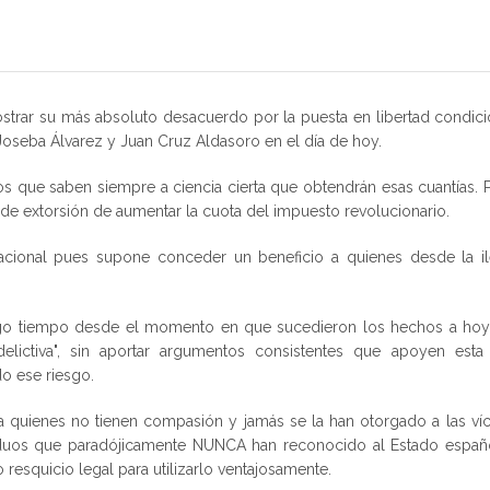
strar su más absoluto desacuerdo por la puesta en libertad condici
oseba Álvarez y Juan Cruz Aldasoro en el día de hoy.
os que saben siempre a ciencia cierta que obtendrán esas cuantías. 
de extorsión de aumentar la cuota del impuesto revolucionario.
acional pues supone conceder un beneficio a quienes desde la il
argo tiempo desde el momento en que sucedieron los hechos a hoy
elictiva", sin aportar argumentos consistentes que apoyen esta 
o ese riesgo.
s a quienes no tienen compasión y jamás se la han otorgado a las ví
ividuos que paradójicamente NUNCA han reconocido al Estado españo
resquicio legal para utilizarlo ventajosamente.